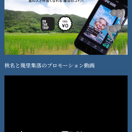
秋名と幾里集落のプロモーション動画
動
画
プ
レ
ー
ヤ
ー